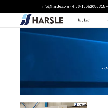
info@harsle.com
+ 86-18052080815

اتصل بنا
يونان