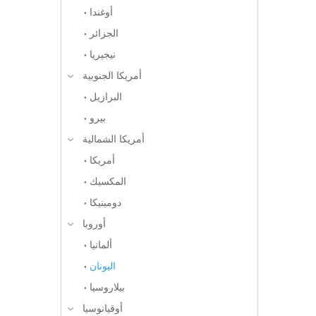
أوغندا
الجزائر
نيجيريا
أمريكا الجنوبية
البرازيل
بيرو
أمريكا الشمالية
أمريكا
المكسيك
دومينيكا
أوروبا
ألمانيا
اليونان
بيلاروسيا
أوقيانوسيا