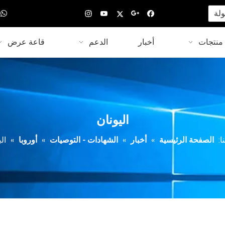
 |
لة

منتجات
أخبار
الدعم
قاعة عرض
اليونان
ا:
الصفحة الرئيسية
»
أخبار
»
الشهادات - التوصيات
»
أوروبا
»
ال