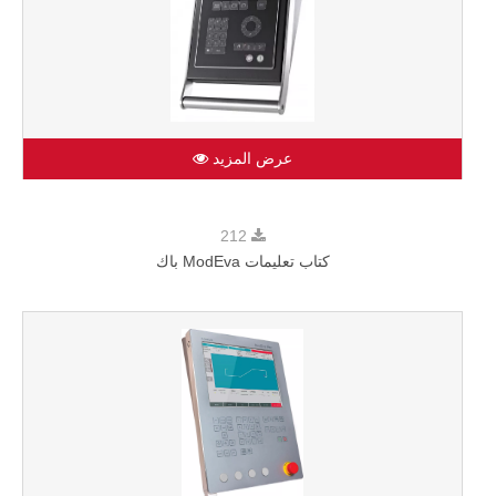
عرض المزيد
212
كتاب تعليمات ModEva باك