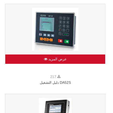
عرض المزيد
217
DA52S دليل التشغيل