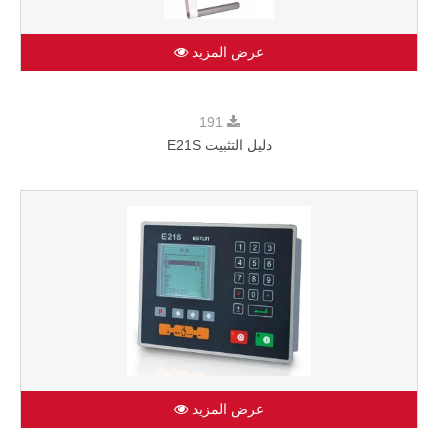
عرض المزيد
191
دليل التثبيت E21S
عرض المزيد