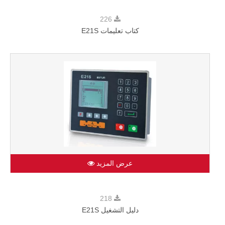
226
كتاب تعليمات E21S
عرض المزيد
218
دليل التشغيل E21S