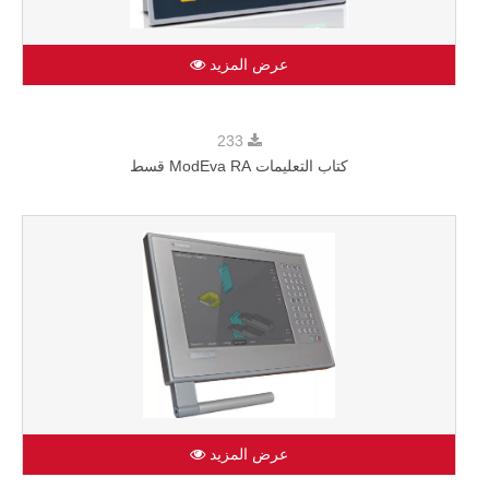
عرض المزيد
233
كتاب التعليمات ModEva RA قسط
عرض المزيد