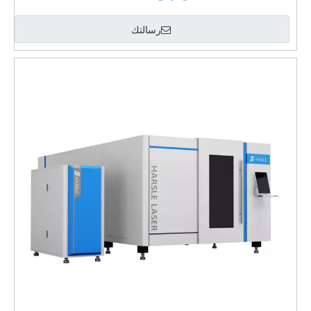
رسالتك