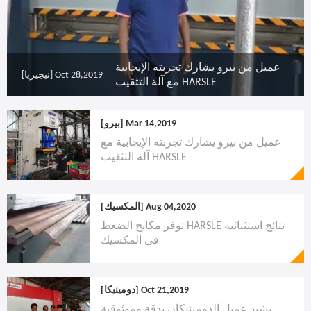
عميل من بيرو يشارك تجربته الإيجابية
Oct 28,2019
[نيجيريا]
مع آلة التثقيب HARSLE
Mar 14,2019
[بيرو]
عميل من بيرو يشارك تجربته الإيجابية مع
آلة التثقيب HARSLE
Aug 04,2020
[المكسيك]
توفر مكابح الضغط HARSLE نتائج استثنائية
في المكسيك
Oct 21,2019
[دومينيكا]
يشيد عميل الدومينيكان بدقة وموثوقية