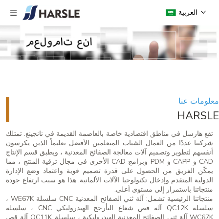
العربية
معلومات عنا
HARSLE
تقع هارسل في مناطق اقتصادية خاصة بالعاصمة القديمة في نانجينغ. تمتلك
شركتنا عددًا من العمال الشباب المتعلمين الأفضل تعليماً الذين يكرسون
أنفسهم لتطوير وتصميم آلات معالجة الصفائح المعدنية ، ويطبق قسم الإنتاج
CAD و CAPP و PDM وبرامج CAD الأخرى في مجال ترقية المنتج ، مما
يمكّن الفريق من الحصول على قدرة تصميم قوية واعتماد وضع الإدارة
الدولية المتقدم وإدخال تكنولوجيا الآلات الألمانية. هذا هو سبب ارتفاع جودة
منتجاتنا باستمرار إلى مستوى أعلى.
منتجاتنا الرئيسية تشمل: آلة ثني الصفائح المعدنية CNC سلسلة WE67K ،
سلسلة QC12K آلة قص شعاع التأرجح الهيدروليكي CNC ، سلسلة
WC67K آلة ثني الصفائح المعدنية الهيدروليكية ، سلسلة QC11K آلة قص