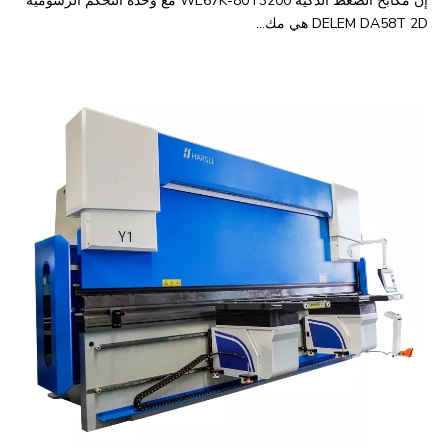
إن مكابح الضغط الذكية WE67K-80T3200 مع وحدة التحكم الرسومية
DELEM DA58T 2D هي مك...