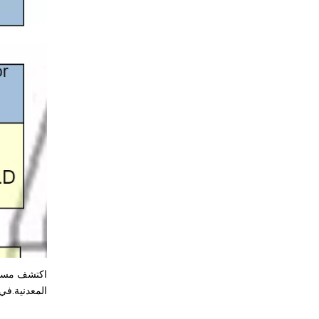
المعدنية.في HARSLE، نحن فخورون بكوننا في طليعة هذه الصناعة الديناميكية، ونضع معايير للتميز وا