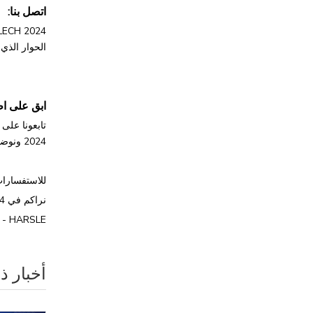
اتصل بنا:
الحوار الذي
ابق على اط
2024 ونوضح كيف تُحدث HARSLE ثورة في مجال أعمال الصفائح المعدنية.
للاستفسارات 
نراكم في EUROBLECH 2024!
HARSLE - تشكيل التميز في التصنيع.
أخبار ذ