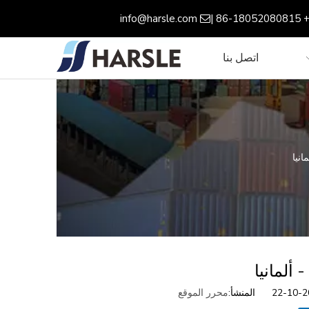
info@harsle.com
+ 86-18052080815

اتصل بنا
محرر الموقع