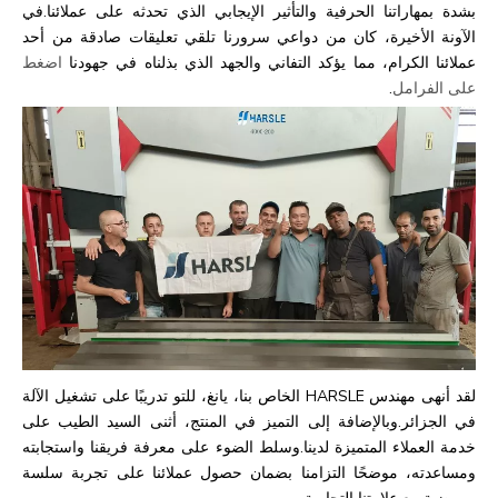
بشدة بمهاراتنا الحرفية والتأثير الإيجابي الذي تحدثه على عملائنا.في
الآونة الأخيرة، كان من دواعي سرورنا تلقي تعليقات صادقة من أحد
عملائنا الكرام، مما يؤكد التفاني والجهد الذي بذلناه في جهودنا
اضغط
على الفرامل
.
لقد أنهى مهندس HARSLE الخاص بنا، يانغ، للتو تدريبًا على تشغيل الآلة
في الجزائر.وبالإضافة إلى التميز في المنتج، أثنى السيد الطيب على
خدمة العملاء المتميزة لدينا.وسلط الضوء على معرفة فريقنا واستجابته
ومساعدته، موضحًا التزامنا بضمان حصول عملائنا على تجربة سلسة