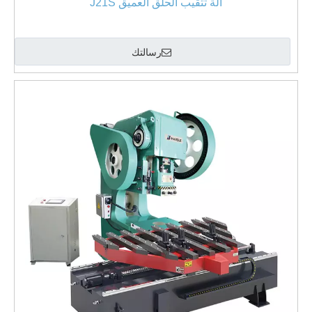
آلة تثقيب الحلق العميق J21S
رسالتك